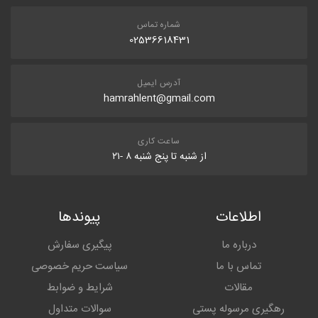
شماره تماس
02536618431
آدرس ایمیل
hamrahlent@gmail.com
ساعت کاری
از شنبه تا پنج شنبه ۸ -۲۱
اطلاعات
پیوندها
درباره ما
پیگیری سفارش
تماس با ما
سیاست حریم خصوصی
مقالات
شرایط و ضوابط
رهگیری مرسوله پستی
سوالات متداول