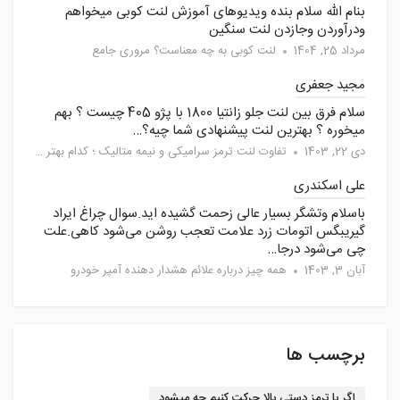
بنام الله سلام بنده ویدیوهای آموزش لنت کوبی میخواهم
ودرآوردن وجازدن لنت سنگین
مرداد 25, 1404
لنت کوبی به چه معناست؟ مروری جامع
مجید جعفری
سلام فرق بین لنت جلو زانتیا 1800 با پژو 405 چیست ؟ بهم
میخوره ؟ بهترین لنت پیشنهادی شما چیه؟…
دی 22, 1403
تفاوت لنت ترمز سرامیکی و نیمه متالیک ؛ کدام بهتر است؟
علی اسکندری
باسلام وتشگر بسیار عالی زحمت گشیده اید.سوال چراغ ایراد
گیریبگس اتومات زرد علامت تعجب روشن می‌شود کاهی.علت
چی می‌شود درجا…
آبان 3, 1403
همه چیز درباره علائم هشدار دهنده آمپر خودرو
برچسب ها
اگر با ترمز دستی بالا حرکت کنیم چه میشود