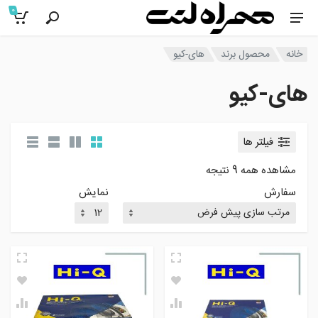
0
خانه
محصول برند
های-کیو
های-کیو
فیلتر ها
مشاهده همه 9 نتیجه
سفارش
نمایش