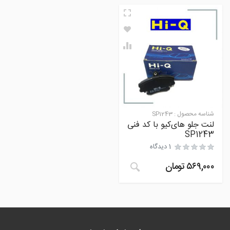
شناسه محصول :
SP1243
لنت جلو های‌کیو با کد فنی
SP1243
1 دیدگاه
۵۶۹,۰۰۰
تومان
مشتری