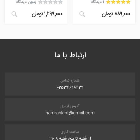
1 دیدگاه
بدون دیدگاه
۸۸۹,۰۰۰
تومان
۱,۲۹۹,۰۰۰
تومان
مشتری
ارتباط با ما
شماره تماس
02536618431
آدرس ایمیل
hamrahlent@gmail.com
ساعت کاری
از شنبه تا پنج شنبه ۸ -۲۱