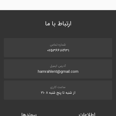
ارتباط با ما
شماره تماس
02536618431
آدرس ایمیل
hamrahlent@gmail.com
ساعت کاری
از شنبه تا پنج شنبه ۸ -۲۱
اطلاعات
پیوندها