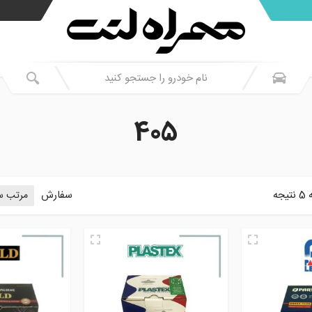
405
ه
سفارش