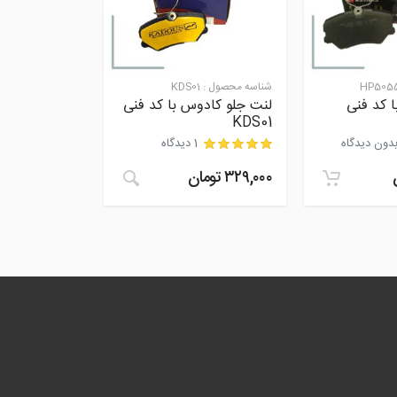
HP505
شناسه محصول :
KDS01
ا کد فنی
لنت جلو کادوس با کد فنی
KDS01
دون دیدگاه
1 دیدگاه
نمره
0
از 5
۳۲۹,۰۰۰
تومان
مشتری