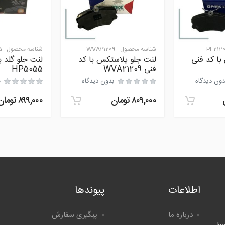
PL212
شناسه محصول :
WVA21209
شناسه محصول :
5
با کد فنی
لنت جلو پلاستکس با کد
لنت جلو گلد ب
فنی WVA21209
HP5055
دون دیدگاه
بدون دیدگاه
ب
۸۰۹,۰۰۰
تومان
۸۹۹,۰۰۰
تومان
اطلاعات
پیوندها
درباره ما
پیگیری سفارش