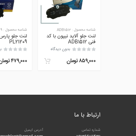
شناسه محصول :
ADB1512
شناسه محصول :
09
لنت جلو آلاید نیپون با کد
لنت جلو پارس 
فنی ADB1512
PL21209
بدون دیدگاه
ب
۸۵۹,۰۰۰
تومان
۴۷۹,۰۰۰
تومان
ارتباط با ما
شماره تماس
آدرس ایمیل