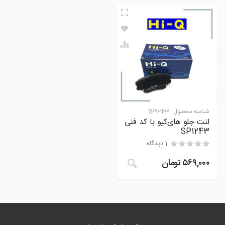
شناسه محصول :
SP1243
لنت جلو های‌کیو با کد فنی
SP1243
1 دیدگاه
۵۶۹,۰۰۰
تومان
مشتری