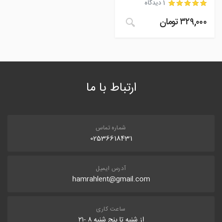
1 دیدگاه
۳۲۹,۰۰۰
تومان
مشتری
ارتباط با ما
شماره تماس
02536618431
آدرس ایمیل
hamrahlent@gmail.com
ساعت کاری
از شنبه تا پنج شنبه ۸ -۲۱