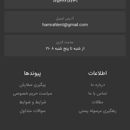
02536618431
آدرس ایمیل
hamrahlent@gmail.com
ساعت کاری
از شنبه تا پنج شنبه ۸ -۲۱
اطلاعات
پیوندها
درباره ما
پیگیری سفارش
تماس با ما
سیاست حریم خصوصی
مقالات
شرایط و ضوابط
رهگیری مرسوله پستی
سوالات متداول