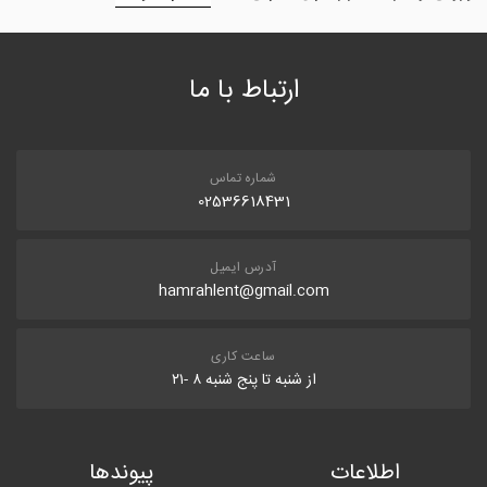
ارتباط با ما
شماره تماس
02536618431
آدرس ایمیل
hamrahlent@gmail.com
ساعت کاری
از شنبه تا پنج شنبه ۸ -۲۱
اطلاعات
پیوندها