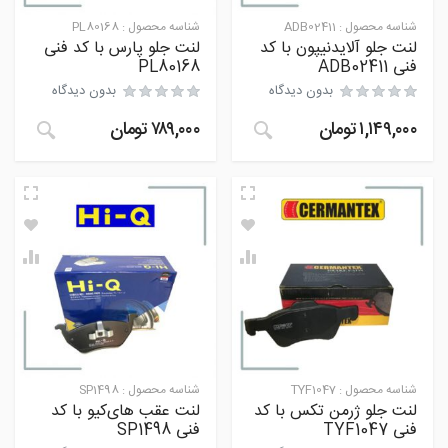
شناسه محصول :
ADB02411
شناسه محصول :
PL80168
لنت جلو آلایدنیپون با کد
لنت جلو پارس با کد فنی
فنی ADB02411
PL80168
بدون دیدگاه
بدون دیدگاه
۱,۱۴۹,۰۰۰
تومان
۷۸۹,۰۰۰
تومان
شناسه محصول :
TYF1047
شناسه محصول :
SP1498
لنت جلو ژرمن تکس با کد
لنت عقب های‌کیو با کد
فنی TYF1047
فنی SP1498