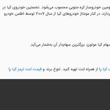
وعه‌ بزرگی از هیوندای محسوب می‌شود. کیا با تولید سالانه بیش از 2.5 میلیون خودرو، دومین خودروساز کره جنوبی محسوب می‌شود. نخستین خودروی کیا در
ایران پراید است که در دهه 70 شمسی به بازار کشورمان وارد شد. سایپا همچنین از سال 1393، به مونتاژ کیا سراتو نسل دوم در ایران نیز می‌پردازد، در کنار مونتاژ خودروهای کیا از سال 2007 توسط اطلس خودرو
 کیا
را از همراه لنت تهیه کنید. تنوع برند و
قیمت لنت ترمز کیا
را