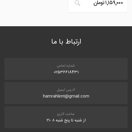
۱,۱۵۹,۰۰۰
تومان
ارتباط با ما
شماره تماس
02536618431
آدرس ایمیل
hamrahlent@gmail.com
ساعت کاری
از شنبه تا پنج شنبه ۸ -۲۱