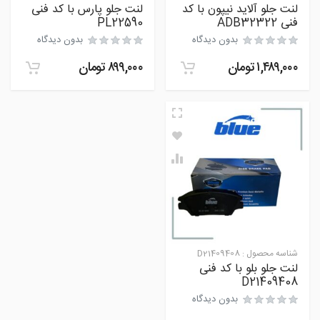
لنت جلو آلاید نیپون با کد
لنت جلو پارس با کد فنی
فنی ADB32322
PL22590
بدون دیدگاه
بدون دیدگاه
۱,۴۸۹,۰۰۰
تومان
۸۹۹,۰۰۰
تومان
شناسه محصول :
D21409408
لنت جلو بلو با کد فنی
D21409408
بدون دیدگاه