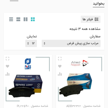
بخوانید
فیلتر ها
مشاهده همه 3 نتیجه
سفارش
نمایش
شناسه محصول :
ADB32322
شناسه محصول :
PL22590