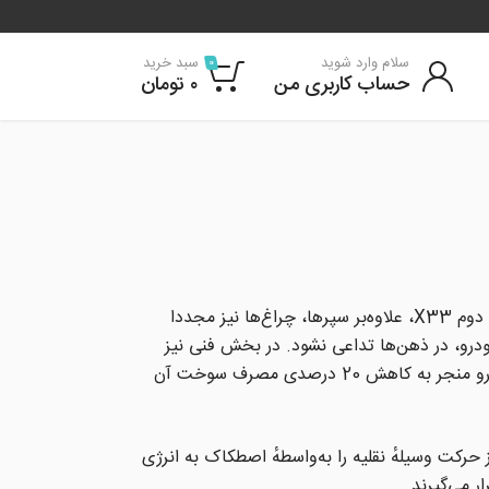
سلام وارد شوید
سبد خرید
0
حساب کاربری من
۰
تومان
مدیران خودرو با اینکه نام این مدل را X33 FL گذاشته بود اما روی صندوقش عبارت New X33 را حک کرده بود. در سری دوم X33، علاوه‌بر سپرها، چراغ‌ها نیز مجددا
درو، در ذهن‌ها تداعی نشود. در بخش فنی نیز
مهم‌ترین اتفاق در X33 نیوفیس، امکان سفارش آن با جعبه‌دنده CVT با قابلیت تعویض دستی بود که به گفته مدیران خودرو منجر به کاهش 20 درصدی مصرف سوخت آن
حرکت وسیلهٔ نقلیه را به‌واسطهٔ اصطکاک به انرژی
ر می‌گیرند.