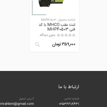
شناسه محصول :
MHP40503
لنت عقب MHCO با کد
فنی MHP40503
بدون دیدگاه
۳۵۹,۰۰۰
تومان
ارتباط با ما
شماره تماس
آدرس ایمیل
amrahlent@gmail.com
02536618431