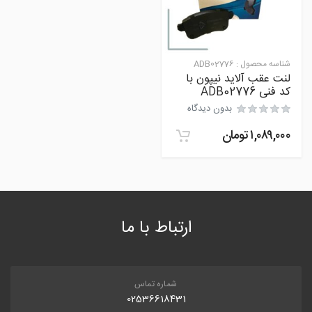
شناسه محصول :
ADB02776
لنت عقب آلاید نیپون با
کد فنی ADB02776
بدون دیدگاه
۱,۰۸۹,۰۰۰
تومان
ارتباط با ما
شماره تماس
02536618431