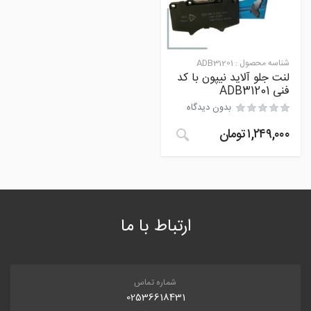
شناسه محصول :
ADB31201
لنت جلو آلاید نیپون با کد
فنی ADB31201
بدون دیدگاه
۱,۲۴۹,۰۰۰
تومان
ارتباط با ما
شماره تماس
02536618431