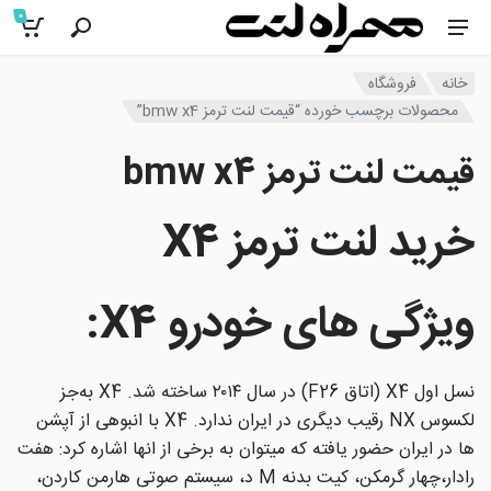
0
خانه
فروشگاه
محصولات برچسب خورده “قیمت لنت ترمز bmw x4”
قیمت لنت ترمز bmw x4
خرید لنت ترمز X4
ویژگی های خودرو X4
:
نسل اول X4 (اتاق F26) در سال ۲۰۱۴ ساخته شد. X4 به‌جز
لکسوس NX رقیب دیگری در ایران ندارد. X4 با انبوهی از آپشن
ها در ایران حضور یافته که میتوان به برخی از انها اشاره کرد: هفت
رادار،چهار گرمکن، کیت بدنه M د، سیستم صوتی هارمن کاردن،