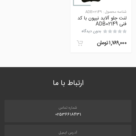
شناسه محصول :
ADB02149
لنت جلو آلاید نیپون با کد
فنی ADB02149
بدون دیدگاه
۱,۷۸۹,۰۰۰
تومان
ارتباط با ما
شماره تماس
02536618431
آدرس ایمیل