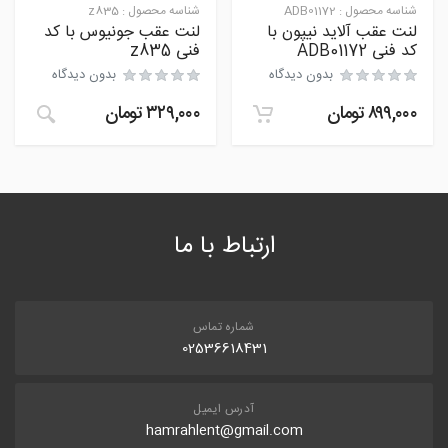
شناسه محصول :
ADB01172
شناسه محصول :
z835
لنت عقب آلاید نیپون با
لنت عقب جونیوس با کد
کد فنی ADB01172
فنی z835
بدون دیدگاه
بدون دیدگاه
۸۹۹,۰۰۰
تومان
۳۲۹,۰۰۰
تومان
ارتباط با ما
شماره تماس
02536618431
آدرس ایمیل
hamrahlent@gmail.com