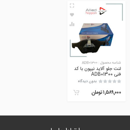
شناسه محصول :
ADB01300
لنت جلو آلاید نیپون با کد
فنی ADB01300
بدون دیدگاه
۱,۵۸۹,۰۰۰
تومان