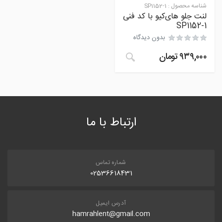
شناسه محصول :
SP1152-1
لنت جلو های‌کیو با کد فنی
SP1152-1
بدون دیدگاه
۹۳۹,۰۰۰
تومان
ارتباط با ما
شماره تماس
02536618431
آدرس ایمیل
hamrahlent@gmail.com