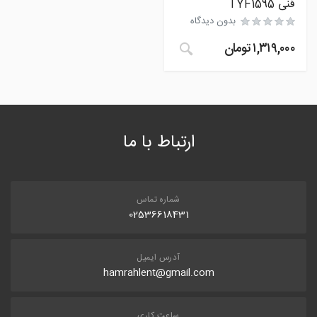
فنی TYF1595
بدون دیدگاه
۱,۳۱۹,۰۰۰
تومان
ارتباط با ما
شماره تماس
02536618431
آدرس ایمیل
hamrahlent@gmail.com
ساعت کاری