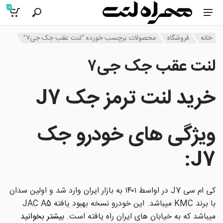
0
خانه
فروشگاه
محصولات برچسب خورده “لنت عقب جک جی۷”
لنت عقب جک جی۷
خرید لنت ترمز جک J7
ویژگی های خودرو جک
:
J7
کی ام سی J7 در اواسط ۱۴۰۱ به بازار ایران وارد شد و اولین سدان
با برند KMC میباشد. این خودرو نسخه بهبود یافته JAC A5
میباشد که به خیابان های ایران راه یافته است.
بیشتر بخوانید