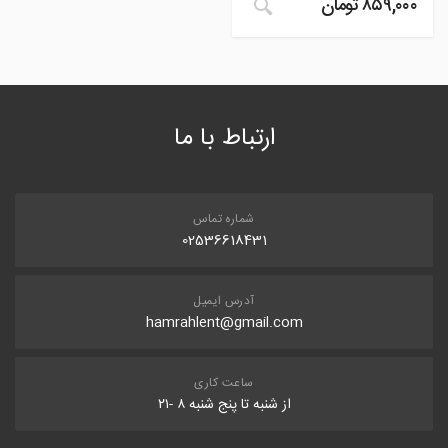
۸۵۹,۰۰۰
تومان
ارتباط با ما
شماره تماس
02536618431
آدرس ایمیل
hamrahlent@gmail.com
ساعت کاری
از شنبه تا پنج شنبه ۸ -۲۱