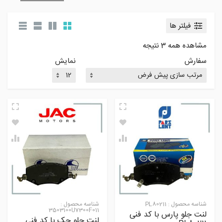
فیلتر ها
مشاهده همه 3 نتیجه
سفارش
نمایش
شناسه محصول :
PL80211
شناسه محصول :
3503100U7300F011
لنت جلو پارس با کد فنی
لنت جلو جک با کد فنی