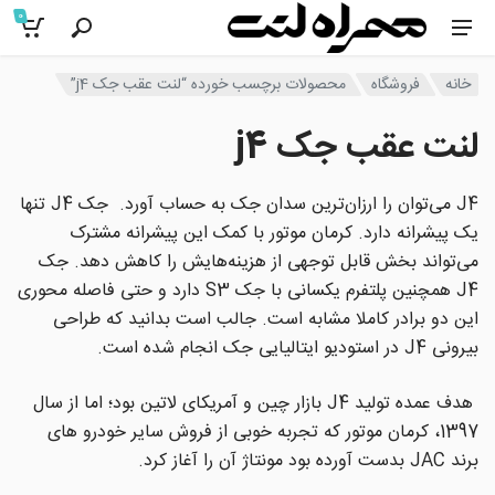
0
خانه
فروشگاه
محصولات برچسب خورده “لنت عقب جک j4”
لنت عقب جک j4
J4 می‌توان را ارزان‌ترین سدان جک به حساب آورد.
جک J4 تنها
یک پیشرانه دارد. کرمان موتور با کمک این پیشرانه مشترک
می‌تواند بخش قابل توجهی از هزینه‌هایش را کاهش دهد. جک
J4 همچنین پلتفرم یکسانی با جک S3 دارد و حتی فاصله محوری
این دو برادر کاملا مشابه است. جالب است بدانید که طراحی
بیرونی J4 در استودیو ایتالیایی جک انجام شده است.
هدف عمده تولید J4 بازار چین و آمریکای لاتین بود؛ اما از سال
1397، کرمان موتور که تجربه خوبی از فروش سایر خودرو های
برند JAC بدست آورده بود مونتاژ آن را آغاز کرد.