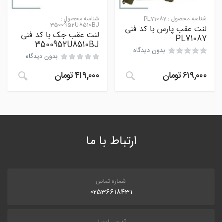
شناسه محصول :
PL71087
شناسه محصول :
3500952U8510BJ
لنت عقب پارس با کد فنی
لنت عقب جک با کد فنی
PL71087
3500952U8510BJ
بدون دیدگاه
بدون دیدگاه
۶۱۹,۰۰۰
تومان
۴۱۹,۰۰۰
تومان
ارتباط با ما
شماره تماس
02536618431