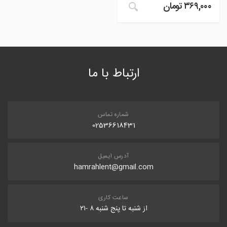
۳۶۹,۰۰۰
تومان
ارتباط با ما
شماره تماس
02536618431
آدرس ایمیل
hamrahlent@gmail.com
ساعت کاری
از شنبه تا پنج شنبه ۸ -۲۱