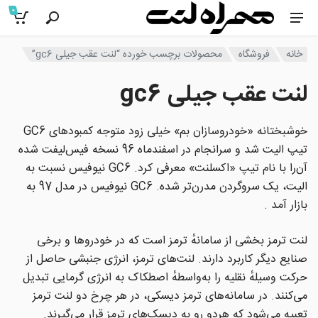
0
خانه
فروشگاه
محصولات برچسب خورده “لنت عقب جیلی gc6”
لنت عقب جیلی gc6
خوشبختانه «خودروسازان بم» خیلی زود متوجه کمبودهای GC6
تیپ الیت شد و سرانجام در اسفندماه 96 نسخه فیس‌لیفت شده
آن‌را با نام تیپ «اکسلنت» معرفی کرد. GC6 نیوفیس نسبت به
الیت، یک سروگردن مدرن‌تر شده. GC6 نیوفیس در مدل 97 به
بازار آمد .
لنت ترمز بخشی از سامانهٔ ترمز است که در خودروها و برخی
صنایع دیگر کاربرد دارند. لنت‌های ترمز، انرژی جنبشی حاصل از
حرکت وسیلهٔ نقلیه را به‌واسطهٔ اصطکاک به انرژی گرمایی تبدیل
می‌کنند. در سامانه‌های ترمز دیسکی، در هر چرخ دو لنت ترمز
تعبیه می‌شود که هردو رو به دیسک‌های ترمز قرار می‌گیرند.