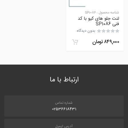
شناسه محصول :
SP1086
لنت جلو های کیو با کد
فنی SP1086
بدون دیدگاه
۸۴۹,۰۰۰
تومان
ارتباط با ما
شماره تماس
02536618431
آدرس ایمیل