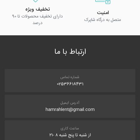
تخفیف ویژه
امنیت
دارای تخفیف محصولات تا 90
متصل به درگاه شاپرک
درصد
ارتباط با ما
شماره تماس
02536618431
آدرس ایمیل
hamrahlent@gmail.com
ساعت کاری
از شنبه تا پنج شنبه ۸ -۲۱