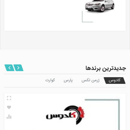
جدیدترین برندها
کادوس
ژرمن تکس
پارس
کوارت