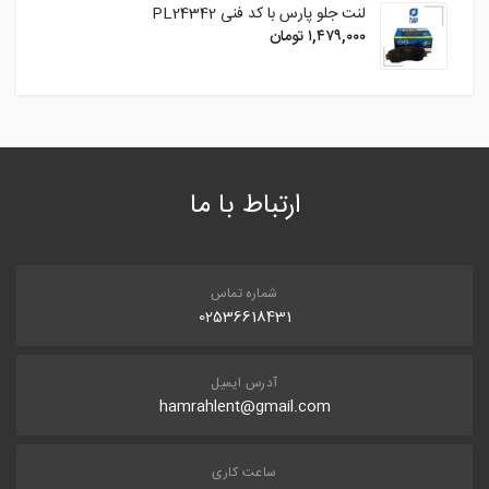
لنت جلو پارس با کد فنی PL24342
۱,۴۷۹,۰۰۰
تومان
ارتباط با ما
شماره تماس
02536618431
آدرس ایمیل
hamrahlent@gmail.com
ساعت کاری