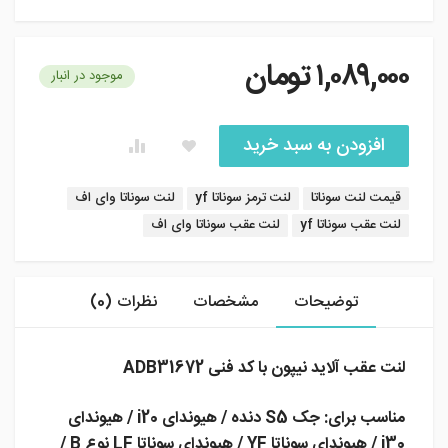
۱,۰۸۹,۰۰۰
تومان
موجود در انبار
افزودن به سبد خرید
برچسب:
قیمت لنت سوناتا
لنت ترمز سوناتا yf
لنت سوناتا وای اف
لنت عقب سوناتا yf
لنت عقب سوناتا وای اف
توضیحات
مشخصات
نظرات (0)
لنت عقب آلاید نیپون با کد فنی ADB31672
مناسب برای: جک S5 دنده / هیوندای i20 / هیوندای
i30 / هیوندای سوناتا YF / هیوندای سوناتا LF نوع B /