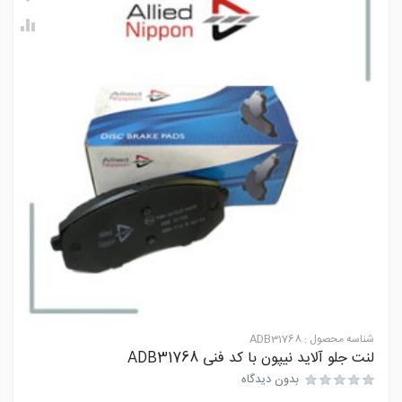
شناسه محصول :
ADB31768
لنت جلو آلاید نیپون با کد فنی ADB31768
بدون دیدگاه