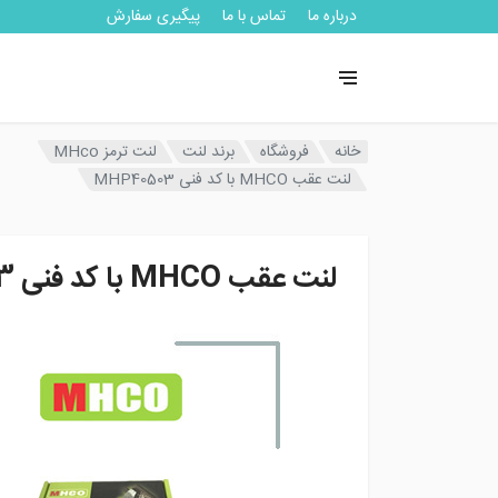
درباره ما
تماس با ما
پیگیری سفارش
خانه
فروشگاه
برند لنت
لنت ترمز MHco
لنت عقب MHCO با کد فنی MHP40503
لنت عقب MHCO با کد فنی MHP40503