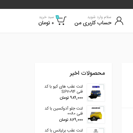
سلام وارد شوید
سبد خرید
0
حساب کاربری من
۰
تومان
محصولات اخیر
لنت عقب های کیو با کد
فنی SP2094
۹۸۹,۰۰۰
تومان
لنت جلو آدوکسین با کد
فنی 0080
۸۶۹,۰۰۰
تومان
لنت عقب برلیانس با کد