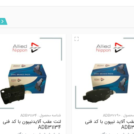
محصول :
ADB32290
شناسه محصول :
ADB31134
ب آلاید نیپون با کد فنی
لنت عقب آلایدنیپون با کد فنی
ADB31134
ADB3