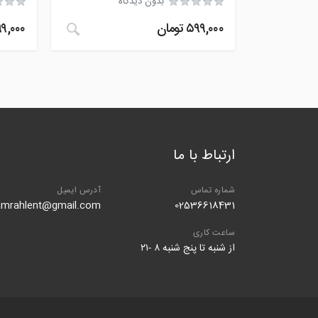
بدون دیدگاه
۵۹۹,۰۰۰
تومان
۹۹,۰۰۰
ارتباط با ما
شماره تماس
آدرس ایمیل
amrahlent@gmail.com
02536618431
ساعت کاری
از شنبه تا پنج شنبه ۸ -۲۱