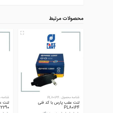
محصولات مرتبط
شناسه محصول :
PL80164
شناسه 
لنت عقب پارس با کد فنی
لنت عق
2290
PL80164