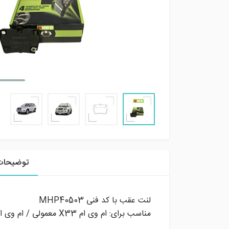
توضیحات
لنت عقب با کد فنی MHP40503
مناسب برای: ام وی ام X33 معمولی / ام وی ام X33 نیو / تویوتا RAV4 قدیم (۲۰۰۶ تا ۲۰۱۴)