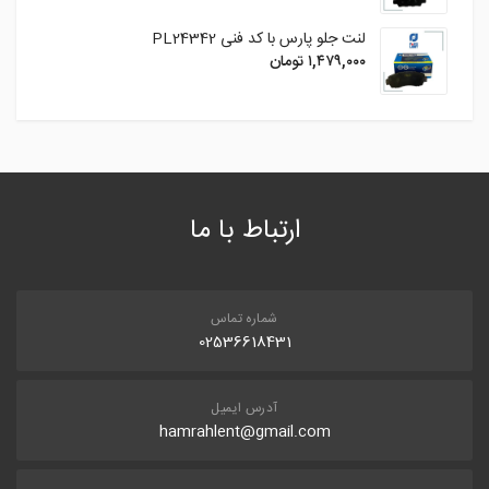
لنت جلو پارس با کد فنی PL24342
۱,۴۷۹,۰۰۰
تومان
ارتباط با ما
شماره تماس
02536618431
آدرس ایمیل
hamrahlent@gmail.com