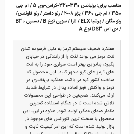
مناسب برای: برلیانس 330-320-کراس-وی 5 / ام جی
350 / ام جی 360 / پژو ۲۰۰۸ / رنو داستر / رنو فلوئنس/
رنو مگان / پرشیا ELX / تارا / سورن نوع B / بسترن B30
/ دی اس DS3 نوع A
عملکرد ضعیف سیستم ترمز به دلیل فرسوده شدن
لنت ترمز می تواند لذت را از رانندگی در خیابان
بگیرد، بنابراین بهتر است سواری خود را به لنت
های ترمز های کیو مجهز کنید. این محصول که
ساخت کشور کره می‌باشد، عملکرد بی‌نظیری در
ترمز و واکنش فوق‌العاده پدال در شرایط شدید
ارائه می‌کنند. همچنین در طراحی این محصولات
تلاش شده است تا در هنگام استفاده کمترین
مقدار صدای ممکن تولید شود. علاوه بر این، این
محصول با سخت ترین تلورانس های موجود در
بازار تولید شده است که این امر کیفیت ثابت و