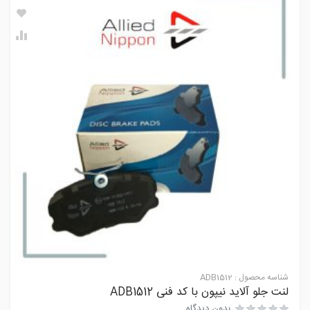
شناسه محصول :
ADB1512
لنت جلو آلاید نیپون با کد فنی ADB1512
بدون دیدگاه