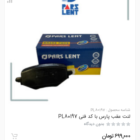
شناسه محصول :
PL80197
لنت عقب پارس با کد فنی PL80197
بدون دیدگاه
۶۹۹,۰۰۰
تومان