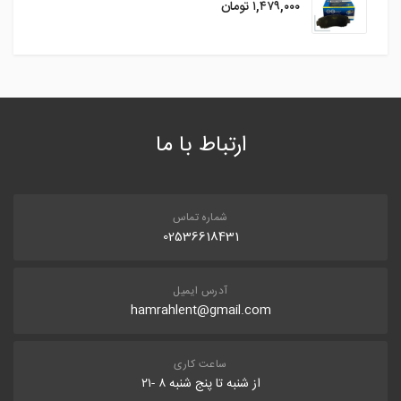
۱,۴۷۹,۰۰۰
تومان
ارتباط با ما
شماره تماس
02536618431
آدرس ایمیل
hamrahlent@gmail.com
ساعت کاری
از شنبه تا پنج شنبه ۸ -۲۱