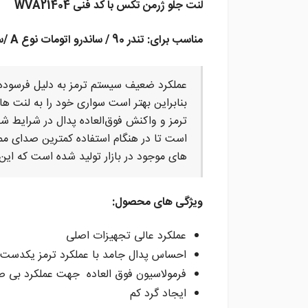
لنت جلو ژرمن تکس با کد فنی WVA21404
مناسب برای: تندر 90 / ساندرو اتومات نوع A /ساندرو دنده / ساندرو استپ وی نوع A (مدل ۹۵ و ۹۶) / لیفان 520
عملکرد ضعیف سیستم ترمز به دلیل فرسوده شد
بنابراین بهتر است سواری خود را به لنت ه
ترمز و واکنش فوق‌العاده پدال در شرایط 
است تا در هنگام استفاده کمترین صدای مم
های موجود در بازار تولید شده است که این
ویژگی های محصول:
عملکرد عالی تجهیزات اصلی
احساس پدال جامد با عملکرد ترمز یکدست
فرمولاسیون فوق العاده جهت عملکرد بی ص
ایجاد گرد کم