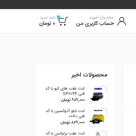
سلام وارد شوید
سبد خرید
0
حساب کاربری من
۰
تومان
محصولات اخیر
لنت عقب های کیو با کد
فنی SP2094
۹۸۹,۰۰۰
تومان
لنت جلو آدوکسین با کد
فنی 0080
۸۶۹,۰۰۰
تومان
لنت عقب برلیانس با کد