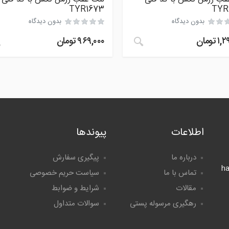
TYR1673
TYR
بدون دیدگاه
بدون دیدگاه
۱,۲
تومان
۹۶۹,۰۰۰
تومان
اطلاعات
پیوندها
درباره ما
پیگیری سفارش
h
تماس با ما
سیاست حریم خصوصی
مقالات
شرایط و ضوابط
رهگیری مرسوله پستی
سوالات متداول