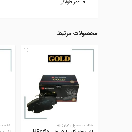
عمر طولانی
محصولات مرتبط
شناسه محصول :
HP5197
شناسه 
لنت جلو گلد با کد فنی HP5197
لنت ع