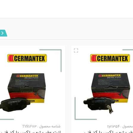
محصول :
tyr1354
شناسه محصول :
TYR1673
قب ژرمن تکس با کد فنی
لنت عقب ژرمن تکس با کد فنی