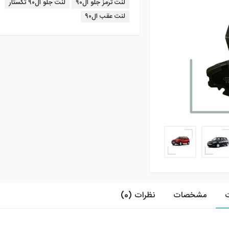
لنت ترمز جلو ال۹۰
لنت جلو ال۹۰ تکستار
لنت عقب ال۹۰
مشخصات
نظرات (0)