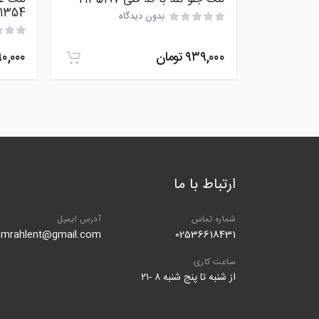
1354
بدون دیدگاه
۹۳۹,۰۰۰
تومان
۹۰,۰۰۰
ارتباط با ما
شماره تماس
آدرس ایمیل
amrahlent@gmail.com
02536618431
ساعت کاری
از شنبه تا پنج شنبه ۸ -۲۱