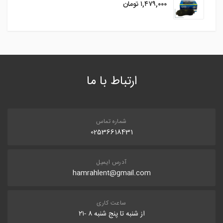
۱,۴۷۹,۰۰۰
تومان
ارتباط با ما
شماره تماس
02536618431
آدرس ایمیل
hamrahlent@gmail.com
ساعت کاری
از شنبه تا پنج شنبه ۸ -۲۱