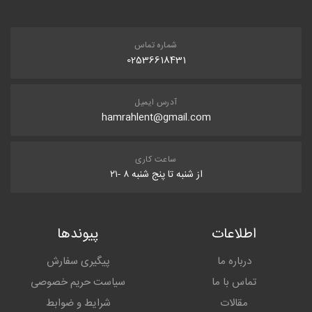
شماره تماس
02536618431
آدرس ایمیل
hamrahlent@gmail.com
ساعت کاری
از شنبه تا پنج شنبه ۸ -۲۱
اطلاعات
پیوندها
درباره ما
پیگیری سفارش
تماس با ما
سیاست حریم خصوصی
مقالات
شرایط و ضوابط