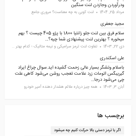
ودرآوردن وجازدن لنت سنگین
مرداد 25, 1404
لنت کوبی به چه معناست؟ مروری جامع
مجید جعفری
سلام فرق بین لنت جلو زانتیا 1800 با پژو 405 چیست ؟ بهم
میخوره ؟ بهترین لنت پیشنهادی شما چیه؟…
دی 22, 1403
تفاوت لنت ترمز سرامیکی و نیمه متالیک ؛ کدام بهتر است؟
علی اسکندری
باسلام وتشگر بسیار عالی زحمت گشیده اید.سوال چراغ ایراد
گیریبگس اتومات زرد علامت تعجب روشن می‌شود کاهی.علت
چی می‌شود درجا…
آبان 3, 1403
همه چیز درباره علائم هشدار دهنده آمپر خودرو
برچسب ها
اگر با ترمز دستی بالا حرکت کنیم چه میشود