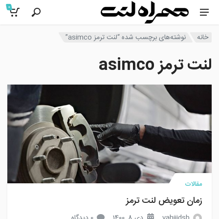
0
خانه
نوشته‌های برچسب شده “لنت ترمز asimco”
لنت ترمز asimco
مقالات
زمان تعویض لنت ترمز
vahiiidsb
دی 8, 1400
0 دیدگاه