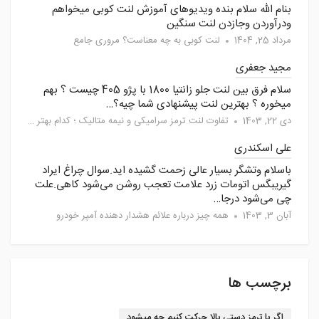
بنام الله سلام بنده ویدیوهای آموزش لنت کوبی میخواهم
ودرآوردن وجازدن لنت سنگین
مرداد 25, 1404
لنت کوبی به چه معناست؟ مروری جامع
مجید جعفری
سلام فرق بین لنت جلو زانتیا 1800 با پژو 405 چیست ؟ بهم
میخوره ؟ بهترین لنت پیشنهادی شما چیه؟…
دی 22, 1403
تفاوت لنت ترمز سرامیکی و نیمه متالیک ؛ کدام بهتر است؟
علی اسکندری
باسلام وتشگر بسیار عالی زحمت گشیده اید.سوال چراغ ایراد
گیریبگس اتومات زرد علامت تعجب روشن می‌شود کاهی.علت
چی می‌شود درجا…
آبان 3, 1403
همه چیز درباره علائم هشدار دهنده آمپر خودرو
برچسب ها
اگر با ترمز دستی بالا حرکت کنیم چه میشود