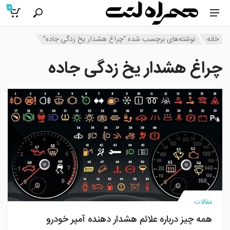
0
خانه
نوشته‌های برچسب شده “چراغ هشدار یخ زدگی جاده”
چراغ هشدار یخ زدگی جاده
مقالات
همه چیز درباره علائم هشدار دهنده آمپر خودرو