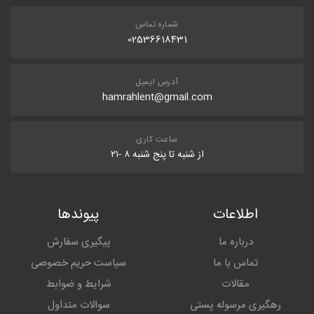
شماره تماس
02536618431
آدرس ایمیل
hamrahlent@gmail.com
ساعت کاری
از شنبه تا پنج شنبه ۸ -۲۱
اطلاعات
پیوندها
درباره ما
پیگیری سفارش
تماس با ما
سیاست حریم خصوصی
مقالات
شرایط و ضوابط
رهگیری مرسوله پستی
سوالات متداول